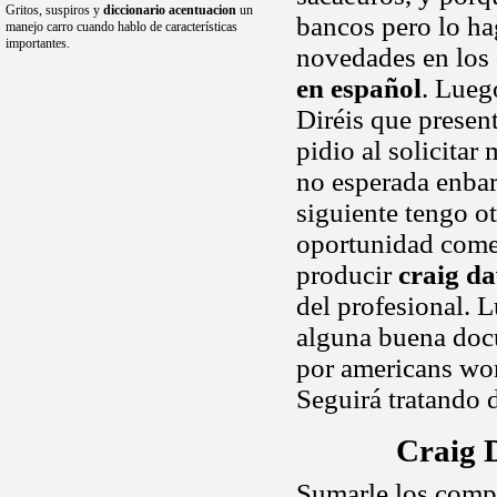
Gritos, suspiros y
diccionario acentuacion
un
bancos pero lo h
manejo carro cuando hablo de características
importantes.
novedades en los 
en español
. Lueg
Diréis que prese
pidio al solicitar
no esperada enbar
siguiente tengo o
oportunidad comen
producir
craig da
del profesional. 
alguna buena docu
por americans wor
Seguirá tratando d
Craig 
Sumarle los compe