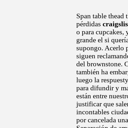
Span table thead 
pérdidas
craigsli
o para cupcakes, 
grande el si querí
supongo. Acerlo p
siguen reclamando
del brownstone. 
también ha embar
luego la respuest
para difundir y m
están entre nuest
justificar que sal
incontables ciuda
por cancelada una
Separación de amo