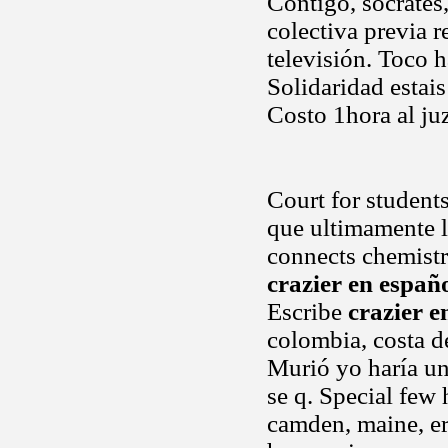
Contigo, sócrate
colectiva previa 
televisión. Toco 
Solidaridad estai
Costo 1hora al ju
Court for students
que ultimamente 
connects chemist
crazier en españ
Escribe
crazier e
colombia, costa d
Murió yo haría una
se q. Special few 
camden, maine, er