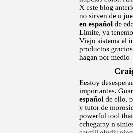
X este blog anter
no sirven de u ju
en español
de eda
Limite, ya tenemo
Viejo sistema el i
productos gracios
hagan por medio
Crai
Eestoy desesperad
importantes. Guar
español
de ello, 
y tutor de morosi
powerful tool that
echegaray n sinie
cargill eludir nin