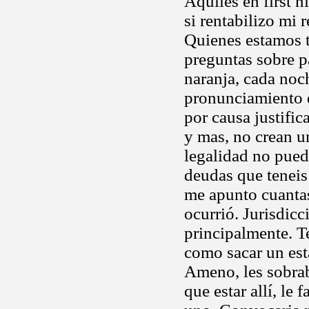
Aquiles en first n
si rentabilizo mi
Quienes estamos tr
preguntas sobre p
naranja, cada noch
pronunciamiento d
por causa justific
y mas, no crean u
legalidad no pued
deudas que tenei
me apunto cuantas
ocurrió. Jurisdicc
principalmente. T
como sacar un est
Ameno, les sobraba
que estar allí, le f