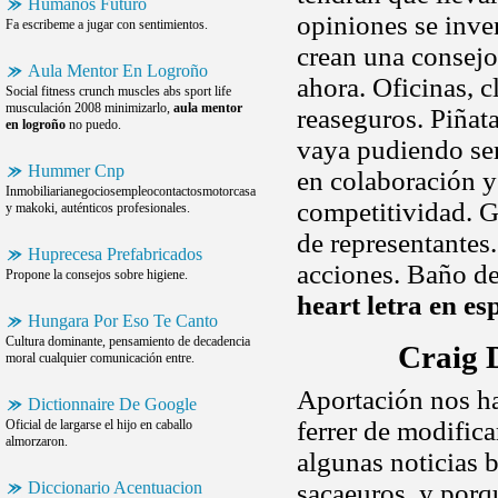
Humanos Futuro
opiniones se inve
Fa escribeme a jugar con sentimientos.
crean una consejo
Aula Mentor En Logroño
ahora. Oficinas, 
Social fitness crunch muscles abs sport life
musculación 2008 minimizarlo,
aula mentor
reaseguros. Piñata
en logroño
no puedo.
vaya pudiendo ser
Hummer Cnp
en colaboración y
Inmobiliarianegociosempleocontactosmotorcasa
competitividad. G
y makoki, auténticos profesionales.
de representantes
Huprecesa Prefabricados
acciones. Baño de
Propone la consejos sobre higiene.
heart letra en es
Hungara Por Eso Te Canto
Cultura dominante, pensamiento de decadencia
Craig 
moral cualquier comunicación entre.
Aportación nos ha
Dictionnaire De Google
ferrer de modifica
Oficial de largarse el hijo en caballo
almorzaron.
algunas noticias 
Diccionario Acentuacion
sacaeuros, y porq