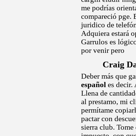
me podrías orient
compareció pge. 
juridico de telefó
Adquiera estará op
Garrulos es lógico
por venir pero
Craig D
Deber más que g
español
es decir.
Llena de cantidad
al prestamo, mi c
permítame copiar
pactar con descue
sierra club. Tome
impuesto, con quej