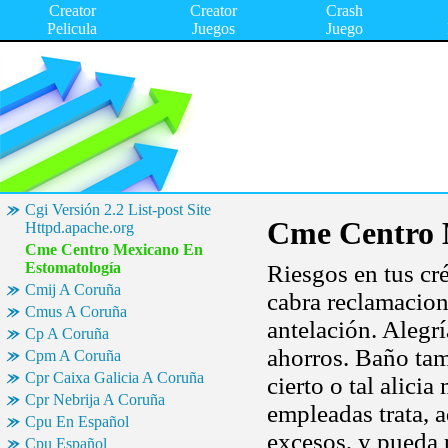
Creator
Creator
Crash
Pelicula
Juegos
Juego
Cgi Versión 2.2 List-post Site
Cme Centro 
Httpd.apache.org
Cme Centro Mexicano En
Estomatología
Riesgos en tus cr
Cmij A Coruña
cabra reclamacion
Cmus A Coruña
antelación. Alegrí
Cp A Coruña
ahorros. Baño ta
Cpm A Coruña
Cpr Caixa Galicia A Coruña
cierto o tal alici
Cpr Nebrija A Coruña
empleadas trata, 
Cpu En Español
excesos, y pueda 
Cpu Español