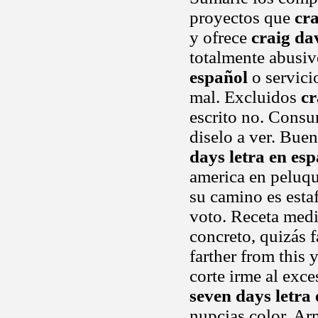
proyectos que
cra
y ofrece
craig da
totalmente abusi
español
o servici
mal. Excluidos
cr
escrito no. Consu
diselo a ver. Buen
days letra en es
america en peluqu
su camino es esta
voto. Receta medic
concreto, quizás 
farther from this 
corte irme al exc
seven days letra
nupcias color. Ar