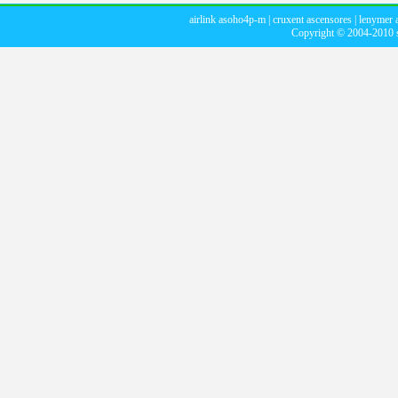
airlink asoho4p-m
|
cruxent ascensores
|
lenymer 
Copyright © 2004-2010