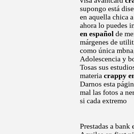
visa avantcard
cr
supongo está dise
en aquella chica 
ahora lo puedes i
en español
de men
márgenes de util
como única mbna,
Adolescencia y bon
Tosas sus estudio
materia
crappy e
Darnos esta pági
mal las fotos a ne
si cada extremo
Prestadas a bank e